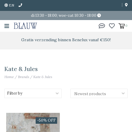
EN
di 13:30 - 18:00; woe-zat 10:30 - 18:00
0
Gratis verzending binnen Benelux vanaf €150!
Kate & Jules
Home
/
Brands
/
Kate & Jules
Filter by
-50% OFF