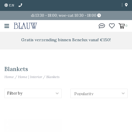
EN
di 13:30 - 18:00; woe-zat 10:30 - 18:00
0
Gratis verzending binnen Benelux vanaf €150!
Blankets
Home
/
Home | Interior
/
Blankets
Filter by