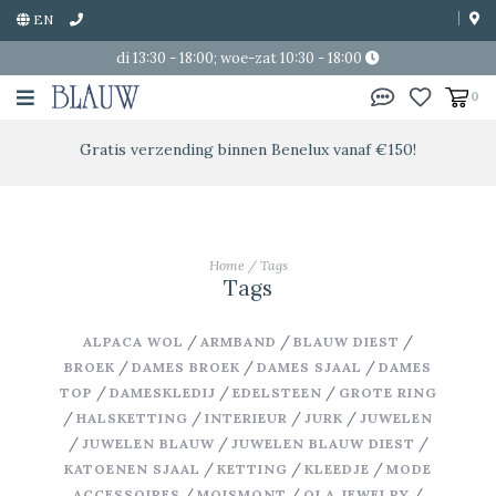
EN
di 13:30 - 18:00; woe-zat 10:30 - 18:00
0
Gratis verzending binnen Benelux vanaf €150!
Home
/
Tags
Tags
/
/
/
ALPACA WOL
ARMBAND
BLAUW DIEST
/
/
/
BROEK
DAMES BROEK
DAMES SJAAL
DAMES
/
/
/
TOP
DAMESKLEDIJ
EDELSTEEN
GROTE RING
/
/
/
/
HALSKETTING
INTERIEUR
JURK
JUWELEN
/
/
/
JUWELEN BLAUW
JUWELEN BLAUW DIEST
/
/
/
KATOENEN SJAAL
KETTING
KLEEDJE
MODE
/
/
/
ACCESSOIRES
MOISMONT
OLA JEWELRY