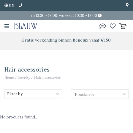
EN
di 13:30 - 18:00; woe-zat 10:30 - 18:00
0
Gratis verzending binnen Benelux vanaf €150!
Hair accessories
Home
/
Jewelry
/
Hair accessories
Filter by
No products found...