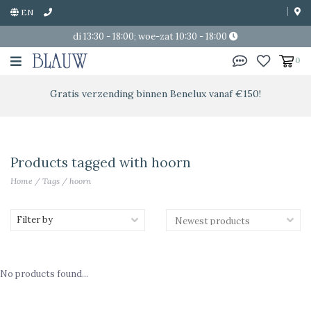
EN
di 13:30 - 18:00; woe-zat 10:30 - 18:00
0
Gratis verzending binnen Benelux vanaf €150!
Products tagged with hoorn
Home
/
Tags
/
hoorn
Filter by
No products found...