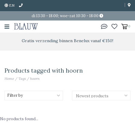
EN
di 13:30 - 18:00; woe-zat 10:30 - 18:00
0
Gratis verzending binnen Benelux vanaf €150!
Products tagged with hoorn
Home
/
Tags
/
hoorn
Filter by
No products found...