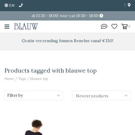
EN
di 13:30 - 18:00; woe-zat 10:30 - 18:00
0
Gratis verzending binnen Benelux vanaf €150!
Products tagged with blauwe top
Home
/
Tags
/
blauwe top
Filter by