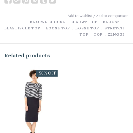
Add to wishlist
/
Add to comparison
BLAUWE BLOUSE
﹒
BLAUWE TOP
﹒
BLOUSE
﹒
ELASTISCHE TOP
﹒
LOOSE TOP
﹒
LOSSE TOP
﹒
STRETCH
TOP
﹒
TOP
﹒
ZENGGI
Related products
-50% OFF