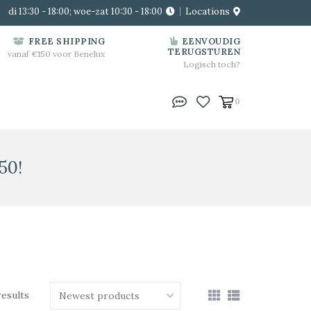
di 13:30 - 18:00; woe-zat 10:30 - 18:00
Locations
FREE SHIPPING
EENVOUDIG
TERUGSTUREN
vanaf €150 voor Benelux
Logisch toch?
0
50!
results