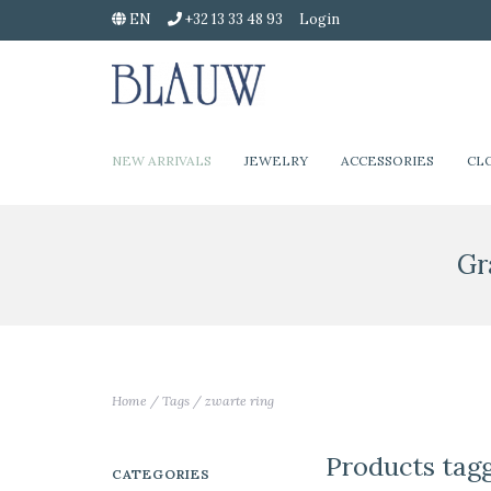
EN
+32 13 33 48 93
Login
NEW ARRIVALS
JEWELRY
ACCESSORIES
CL
Gr
Home
/
Tags
/
zwarte ring
Products tagg
CATEGORIES