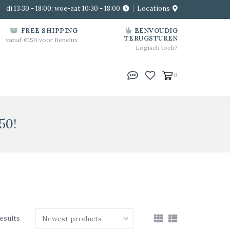
di 13:30 - 18:00; woe-zat 10:30 - 18:00
Locations
FREE SHIPPING
EENVOUDIG
TERUGSTUREN
vanaf €150 voor Benelux
Logisch toch?
0
50!
results