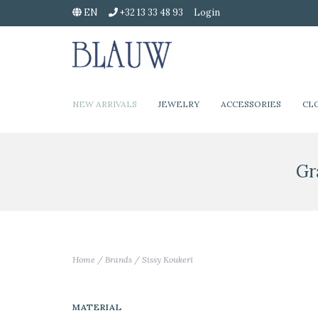
EN
+32 13 33 48 93
Login
NEW ARRIVALS
JEWELRY
ACCESSORIES
CL
Gr
Home
/
Brands
/
Sissy Koukeri
MATERIAL