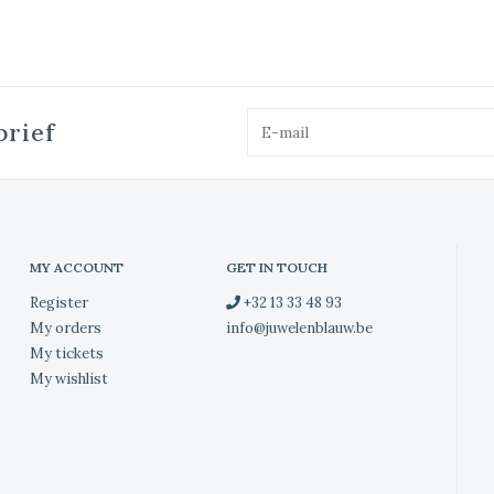
brief
MY ACCOUNT
GET IN TOUCH
Register
+32 13 33 48 93
My orders
info@juwelenblauw.be
My tickets
My wishlist