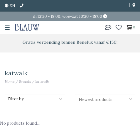
EN
di 13:30 - 18:00; woe-zat 10:30 - 18:00
0
Gratis verzending binnen Benelux vanaf €150!
katwalk
Home
/
Brands
/
katwalk
Filter by
No products found...