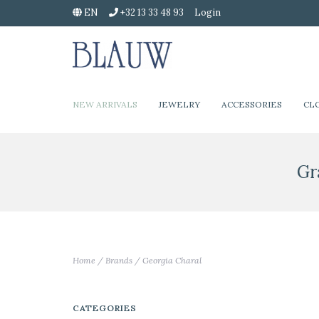
EN
+32 13 33 48 93
Login
NEW ARRIVALS
JEWELRY
ACCESSORIES
CL
Gr
Home
/
Brands
/
Georgia Charal
CATEGORIES