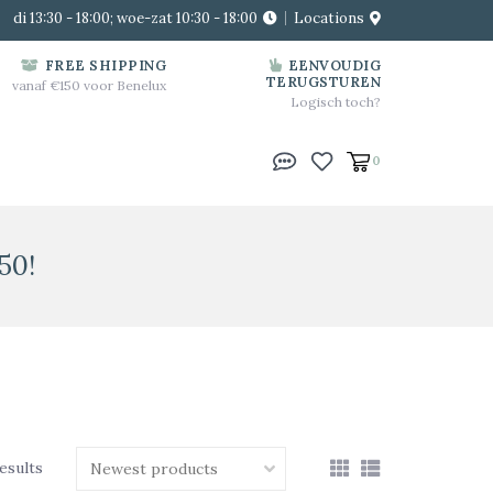
di 13:30 - 18:00; woe-zat 10:30 - 18:00
Locations
FREE SHIPPING
EENVOUDIG
TERUGSTUREN
vanaf €150 voor Benelux
Logisch toch?
0
50!
esults