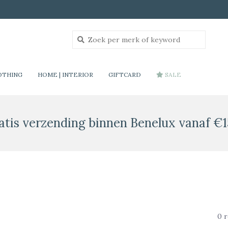
OTHING
HOME | INTERIOR
GIFTCARD
SALE
atis verzending binnen Benelux vanaf €1
0 r