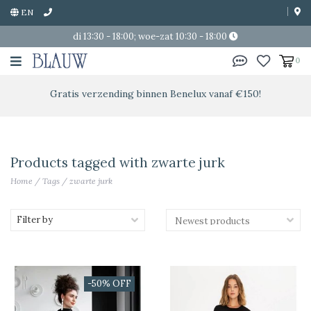
EN
di 13:30 - 18:00; woe-zat 10:30 - 18:00
0
Gratis verzending binnen Benelux vanaf €150!
Products tagged with zwarte jurk
Home
/
Tags
/
zwarte jurk
Filter by
-50% OFF