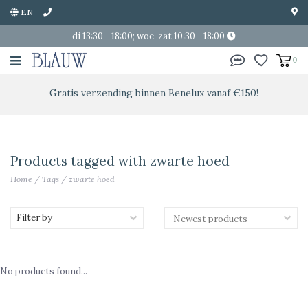
EN
di 13:30 - 18:00; woe-zat 10:30 - 18:00
0
Gratis verzending binnen Benelux vanaf €150!
Products tagged with zwarte hoed
Home
/
Tags
/
zwarte hoed
Filter by
No products found...