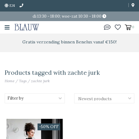
EN
di 13:30 - 18:00; woe-zat 10:30 - 18:00
0
Gratis verzending binnen Benelux vanaf €150!
Products tagged with zachte jurk
Home
/
Tags
/
zachte jurk
Filter by
-50% OFF