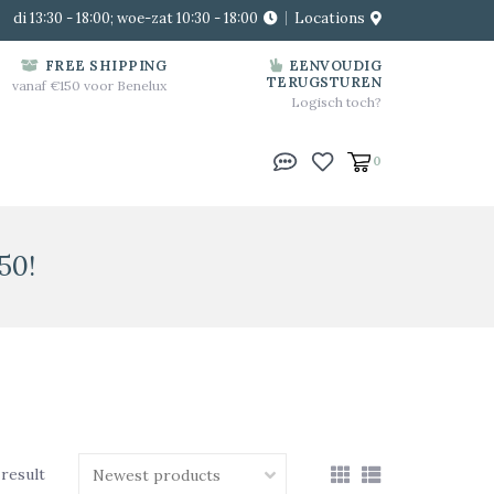
di 13:30 - 18:00; woe-zat 10:30 - 18:00
Locations
FREE SHIPPING
EENVOUDIG
TERUGSTUREN
vanaf €150 voor Benelux
Logisch toch?
0
50!
 result