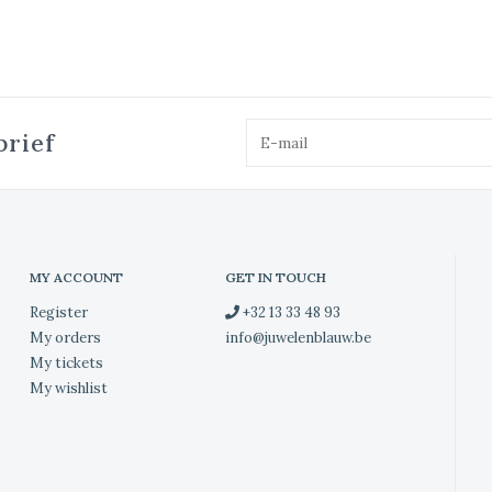
brief
MY ACCOUNT
GET IN TOUCH
Register
+32 13 33 48 93
My orders
info@juwelenblauw.be
My tickets
My wishlist