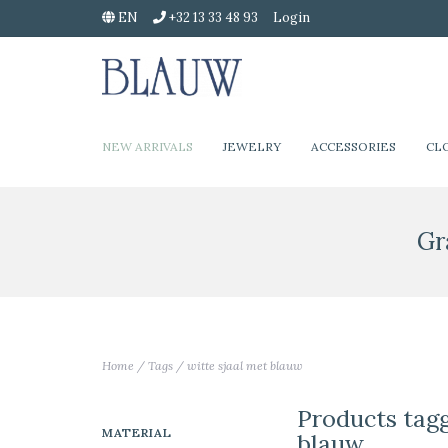
EN
+32 13 33 48 93
Login
NEW ARRIVALS
JEWELRY
ACCESSORIES
CL
Gr
Home
/
Tags
/
witte sjaal met blauw
Products tagg
MATERIAL
blauw