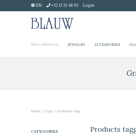
EN
+32 13 33 48 93
Login
NEW ARRIVALS
JEWELRY
ACCESSORIES
CL
Gr
Home
/
Tags
/
vierkante ring
Products tagg
CATEGORIES