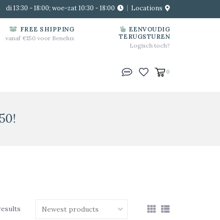
di 13:30 - 18:00; woe-zat 10:30 - 18:00
Locations
FREE SHIPPING
EENVOUDIG
TERUGSTUREN
vanaf €150 voor Benelux
Logisch toch?
0
50!
results