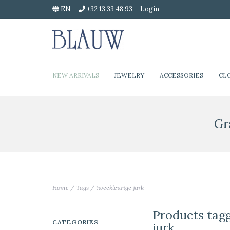
EN
+32 13 33 48 93
Login
NEW ARRIVALS
JEWELRY
ACCESSORIES
CL
Gr
Home
/
Tags
/
tweekleurige jurk
Products tag
CATEGORIES
jurk