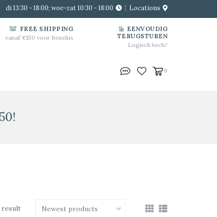
di 13:30 - 18:00; woe-zat 10:30 - 18:00
Locations
FREE SHIPPING
EENVOUDIG
TERUGSTUREN
vanaf €150 voor Benelux
Logisch toch?
0
50!
 result