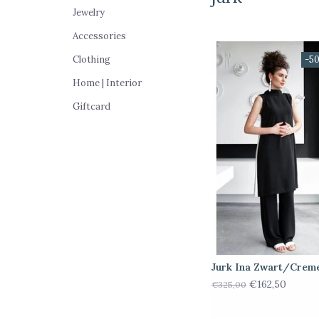
Jewelry
Accessories
Clothing
-5
Home | Interior
Giftcard
Jurk Ina Zwart/Crem
€162,50
€325,00