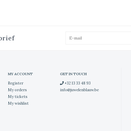
brief
MY ACCOUNT
GET IN TOUCH
Register
+32 13 33 48 93
My orders
info@juwelenblauw.be
My tickets
My wishlist