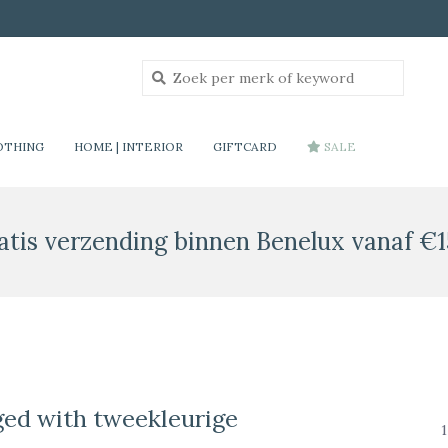
OTHING
HOME | INTERIOR
GIFTCARD
SALE
atis verzending binnen Benelux vanaf €1
ged with tweekleurige
1