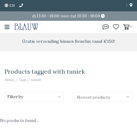
EN
di 13:30 - 18:00; woe-zat 10:30 - 18:00
0
Gratis verzending binnen Benelux vanaf €150!
Products tagged with tuniek
Home
/
Tags
/
tuniek
Filter by
No products found...