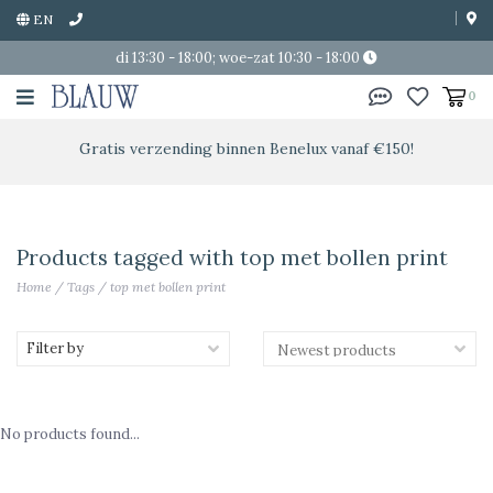
EN
di 13:30 - 18:00; woe-zat 10:30 - 18:00
0
Gratis verzending binnen Benelux vanaf €150!
Products tagged with top met bollen print
Home
/
Tags
/
top met bollen print
Filter by
No products found...