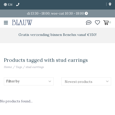
EN
di 13:30 - 18:00; woe-zat 10:30 - 18:00
0
Gratis verzending binnen Benelux vanaf €150!
Products tagged with stud earrings
Home
/
Tags
/
stud earrings
Filter by
No products found...