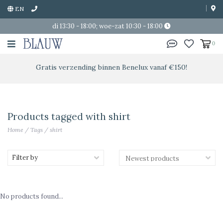
EN
di 13:30 - 18:00; woe-zat 10:30 - 18:00
0
Gratis verzending binnen Benelux vanaf €150!
Products tagged with shirt
Home
/
Tags
/
shirt
Filter by
No products found...