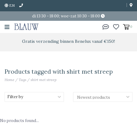
EN
di 13:30 - 18:00; woe-zat 10:30 - 18:00
0
Gratis verzending binnen Benelux vanaf €150!
Products tagged with shirt met streep
Home
/
Tags
/
shirt met streep
Filter by
No products found...