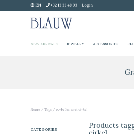
EN
+32 13 33 48 93
Login
NEW ARRIVALS
JEWELRY
ACCESSORIES
CL
Gr
Home
/
Tags
/
oorbellen met cirkel
Products tag
CATEGORIES
cirkel