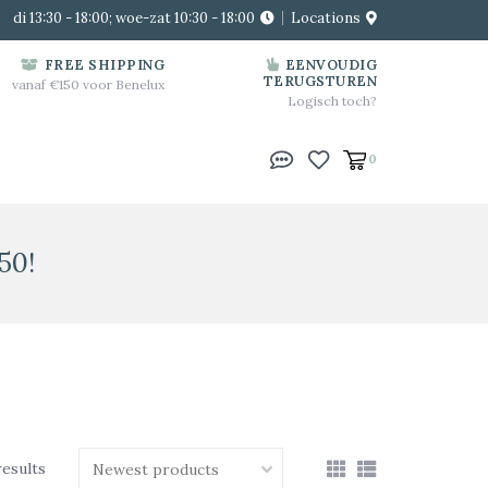
di 13:30 - 18:00; woe-zat 10:30 - 18:00
Locations
FREE SHIPPING
EENVOUDIG
TERUGSTUREN
vanaf €150 voor Benelux
Logisch toch?
0
50!
results