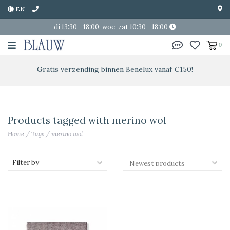
EN
di 13:30 - 18:00; woe-zat 10:30 - 18:00
0
Gratis verzending binnen Benelux vanaf €150!
Products tagged with merino wol
Home
/
Tags
/
merino wol
Filter by