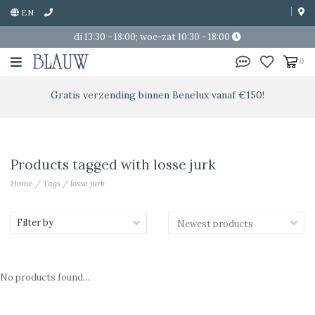
EN
di 13:30 - 18:00; woe-zat 10:30 - 18:00
0
Gratis verzending binnen Benelux vanaf €150!
Products tagged with losse jurk
Home
/
Tags
/
losse jurk
Filter by
No products found...