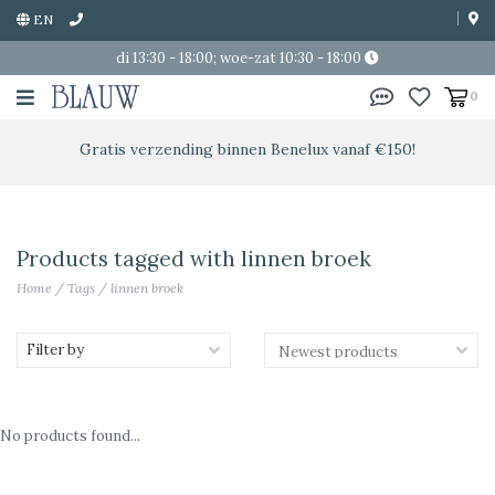
EN
di 13:30 - 18:00; woe-zat 10:30 - 18:00
0
Gratis verzending binnen Benelux vanaf €150!
Products tagged with linnen broek
Home
/
Tags
/
linnen broek
Filter by
No products found...