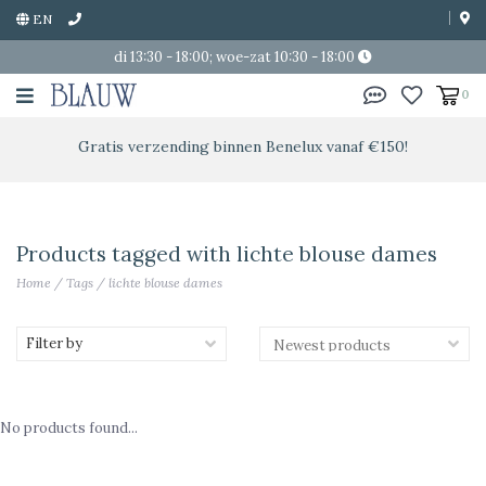
EN
di 13:30 - 18:00; woe-zat 10:30 - 18:00
0
Gratis verzending binnen Benelux vanaf €150!
Products tagged with lichte blouse dames
Home
/
Tags
/
lichte blouse dames
Filter by
No products found...