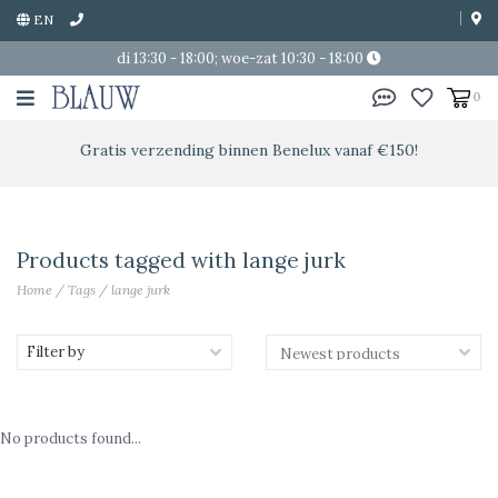
EN
di 13:30 - 18:00; woe-zat 10:30 - 18:00
0
Gratis verzending binnen Benelux vanaf €150!
Products tagged with lange jurk
Home
/
Tags
/
lange jurk
Filter by
No products found...