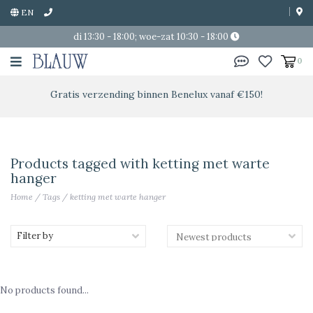
EN
di 13:30 - 18:00; woe-zat 10:30 - 18:00
0
Gratis verzending binnen Benelux vanaf €150!
Products tagged with ketting met warte
hanger
Home
/
Tags
/
ketting met warte hanger
Filter by
No products found...