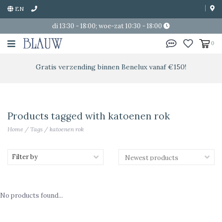
EN
di 13:30 - 18:00; woe-zat 10:30 - 18:00
0
Gratis verzending binnen Benelux vanaf €150!
Products tagged with katoenen rok
Home
/
Tags
/
katoenen rok
Filter by
No products found...