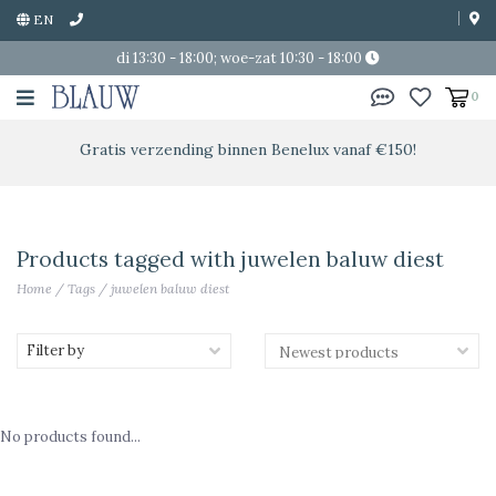
EN
di 13:30 - 18:00; woe-zat 10:30 - 18:00
0
Gratis verzending binnen Benelux vanaf €150!
Products tagged with juwelen baluw diest
Home
/
Tags
/
juwelen baluw diest
Filter by
No products found...