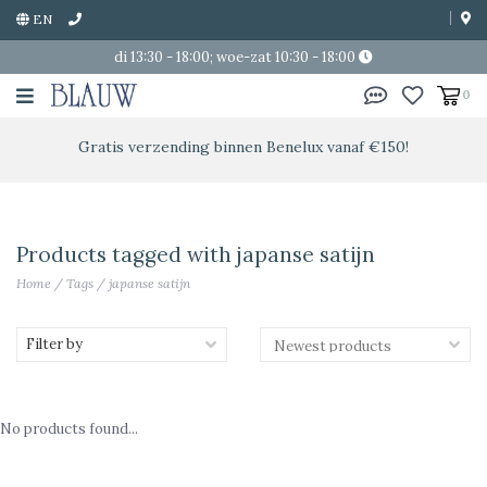
EN
di 13:30 - 18:00; woe-zat 10:30 - 18:00
0
Gratis verzending binnen Benelux vanaf €150!
Products tagged with japanse satijn
Home
/
Tags
/
japanse satijn
Filter by
No products found...