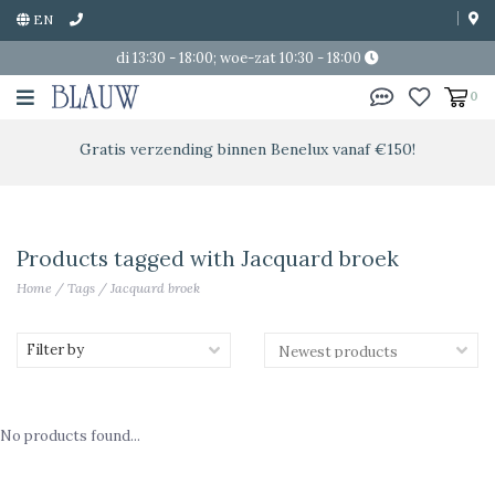
EN
di 13:30 - 18:00; woe-zat 10:30 - 18:00
0
Gratis verzending binnen Benelux vanaf €150!
Products tagged with Jacquard broek
Home
/
Tags
/
Jacquard broek
Filter by
No products found...