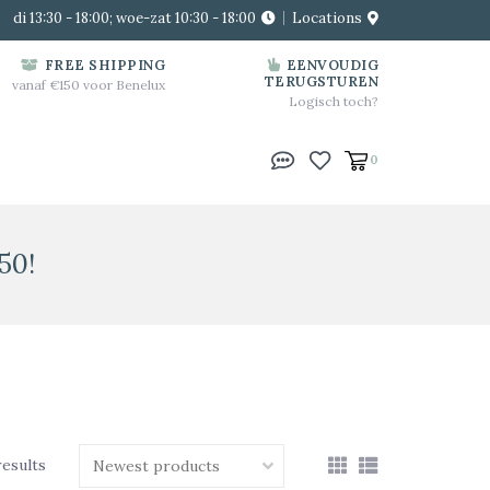
di 13:30 - 18:00; woe-zat 10:30 - 18:00
Locations
FREE SHIPPING
EENVOUDIG
TERUGSTUREN
vanaf €150 voor Benelux
Logisch toch?
0
50!
results