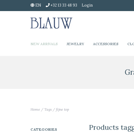
EN
+32 13 33 48 93
Login
NEW ARRIVALS
JEWELRY
ACCESSORIES
CL
Gr
Home
/
Tags
/
fijne top
Products tagg
CATEGORIES