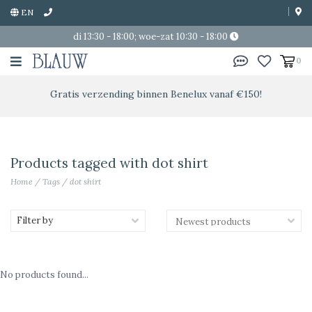
EN
di 13:30 - 18:00; woe-zat 10:30 - 18:00
0
Gratis verzending binnen Benelux vanaf €150!
Products tagged with dot shirt
Home
/
Tags
/
dot shirt
Filter by
No products found...