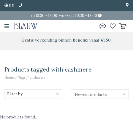
EN
di 13:30 - 18:00; woe-zat 10:30 - 18:00
0
Gratis verzending binnen Benelux vanaf €150!
Products tagged with cashmere
Home
/
Tags
/
cashmere
Filter by
No products found...