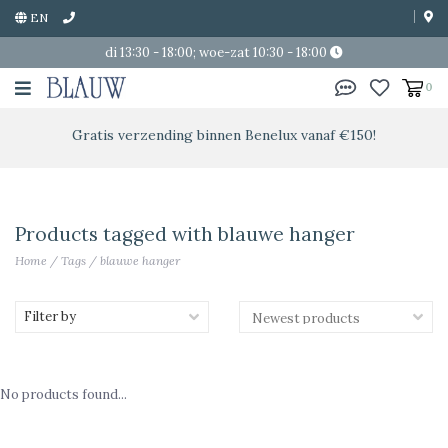
EN
di 13:30 - 18:00; woe-zat 10:30 - 18:00
0
Gratis verzending binnen Benelux vanaf €150!
Products tagged with blauwe hanger
Home
/
Tags
/
blauwe hanger
Filter by
No products found...