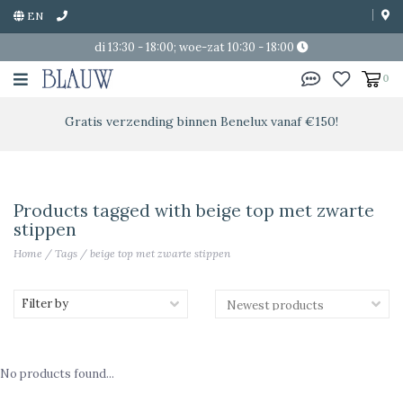
EN
di 13:30 - 18:00; woe-zat 10:30 - 18:00
0
Gratis verzending binnen Benelux vanaf €150!
Products tagged with beige top met zwarte
stippen
Home
/
Tags
/
beige top met zwarte stippen
Filter by
No products found...