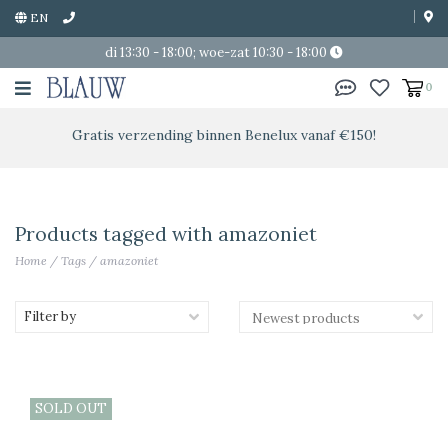
EN
di 13:30 - 18:00; woe-zat 10:30 - 18:00
0
Gratis verzending binnen Benelux vanaf €150!
Products tagged with amazoniet
Home
/
Tags
/
amazoniet
Filter by
SOLD OUT