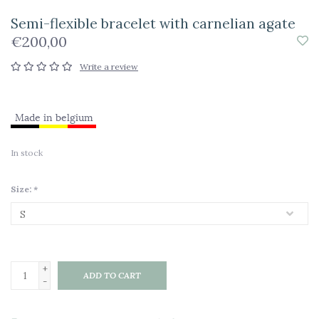
Semi-flexible bracelet with carnelian agate
€200,00
Write a review
In stock
Size:
*
+
ADD TO CART
-