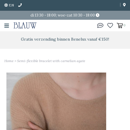
EN
di 13:30 - 18:00; woe-zat 10:30 - 18:00
0
Gratis verzending binnen Benelux vanaf €150!
Home
>
Semi-flexible bracelet with carnelian agate