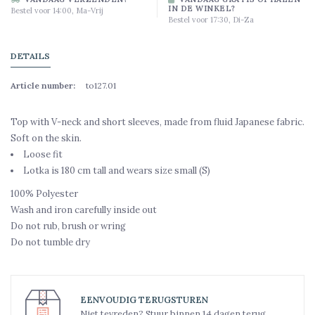
IN DE WINKEL?
Bestel voor 14:00, Ma-Vrij
Bestel voor 17:30, Di-Za
DETAILS
Article number:
to127.01
Top with V-neck and short sleeves, made from fluid Japanese fabric.
Soft on the skin.
Loose fit
Lotka is 180 cm tall and wears size small (S)
100% Polyester
Wash and iron carefully inside out
Do not rub, brush or wring
Do not tumble dry
EENVOUDIG TERUGSTUREN
Niet tevreden? Stuur binnen 14 dagen terug.