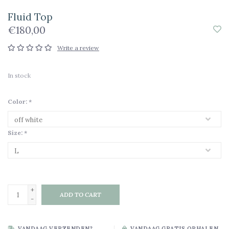
Fluid Top
€180,00
Write a review
In stock
Color:
*
Size:
*
+
ADD TO CART
-
VANDAAG VERZENDEN?
VANDAAG GRATIS OPHALEN