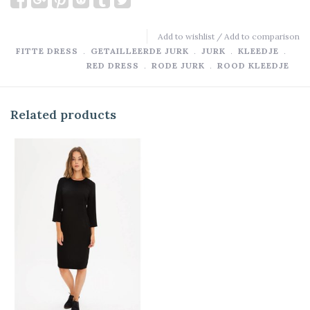
Add to wishlist
/
Add to comparison
FITTE DRESS
﹒
GETAILLEERDE JURK
﹒
JURK
﹒
KLEEDJE
﹒
RED DRESS
﹒
RODE JURK
﹒
ROOD KLEEDJE
Related products