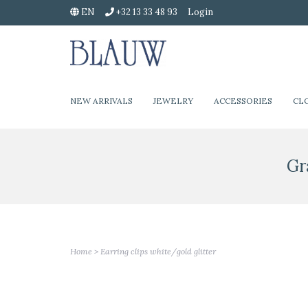
EN
+32 13 33 48 93
Login
NEW ARRIVALS
JEWELRY
ACCESSORIES
CL
Gr
Home
>
Earring clips white/gold glitter