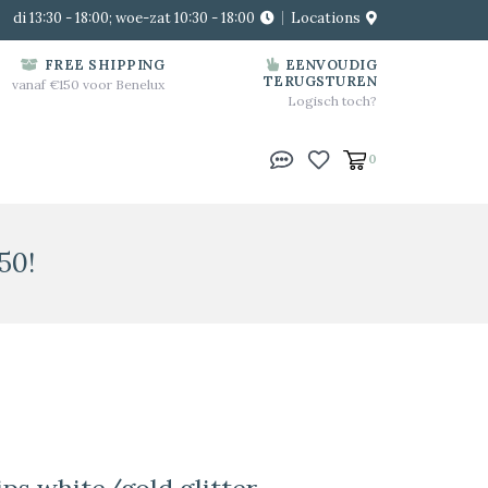
di 13:30 - 18:00; woe-zat 10:30 - 18:00
Locations
FREE SHIPPING
EENVOUDIG
TERUGSTUREN
vanaf €150 voor Benelux
Logisch toch?
0
50!