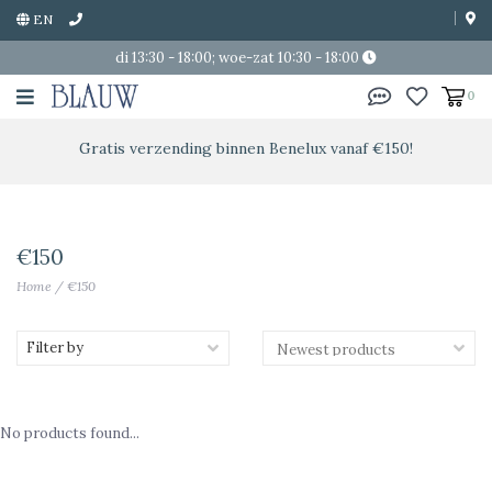
EN
di 13:30 - 18:00; woe-zat 10:30 - 18:00
0
Gratis verzending binnen Benelux vanaf €150!
€150
Home
/
€150
Filter by
No products found...