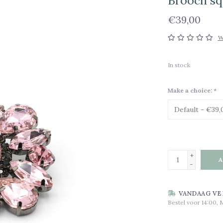
Brooch sq
€39,00
W
In stock
Make a choice:
*
+
A
-
VANDAAG VE
Bestel voor 14:00, 