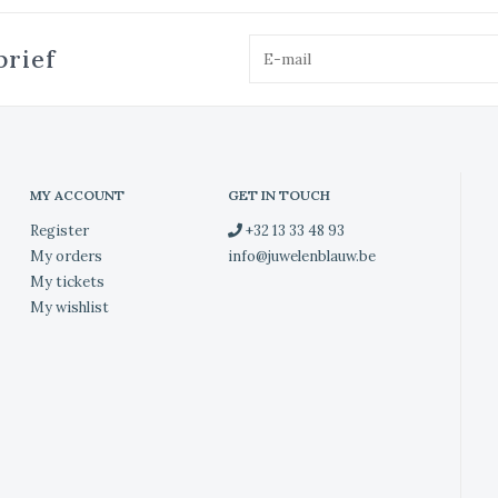
brief
MY ACCOUNT
GET IN TOUCH
Register
+32 13 33 48 93
My orders
info@juwelenblauw.be
My tickets
My wishlist