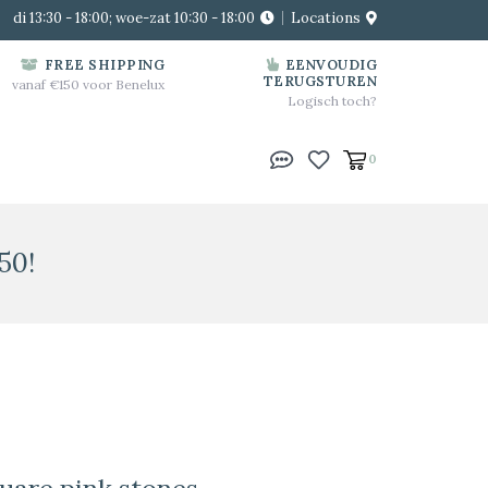
di 13:30 - 18:00; woe-zat 10:30 - 18:00
Locations
FREE SHIPPING
EENVOUDIG
TERUGSTUREN
vanaf €150 voor Benelux
Logisch toch?
0
50!