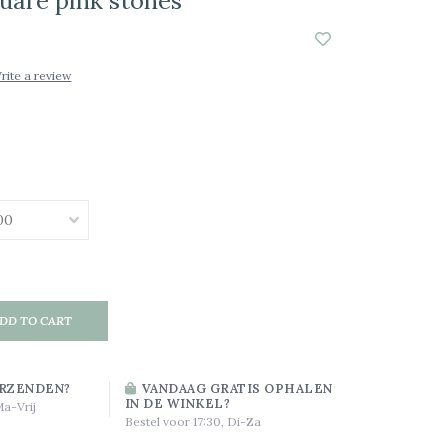
uare pink stones
rite a review
DD TO CART
RZENDEN?
VANDAAG GRATIS OPHALEN
IN DE WINKEL?
Ma-Vrij
Bestel voor 17:30, Di-Za