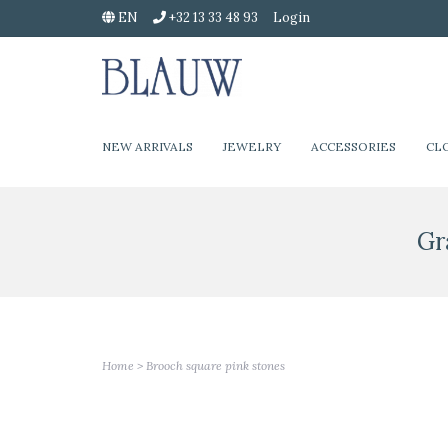
EN
+32 13 33 48 93
Login
NEW ARRIVALS
JEWELRY
ACCESSORIES
CL
Gr
Home
>
Brooch square pink stones