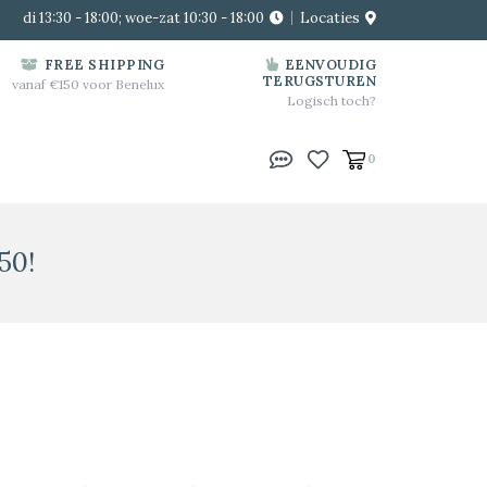
di 13:30 - 18:00; woe-zat 10:30 - 18:00
Locaties
FREE SHIPPING
EENVOUDIG
TERUGSTUREN
vanaf €150 voor Benelux
Logisch toch?
0
50!