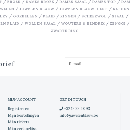
/
/
/
/
/
T
BROEK
DAMES BROEK
DAMES SJAAL
DAMES TOP
DAM
/
/
/
UWELEN
JUWELEN BLAUW
JUWELEN BLAUW DIEST
KATOEN
/
/
/
/
/
/
ELRY
OORBELLEN
PLAID
RINGEN
SCHEERWOL
SJAAL
/
/
/
EN PLAID
WOLLEN SJAAL
WOUTERS & HENDRIX
ZENGGI
ZWARTE RING
brief
MIJN ACCOUNT
GET IN TOUCH
Registreren
+32 13 33 48 93
Mijn bestellingen
info@juwelenblauw.be
Mijn tickets
Mijn verlanglijst