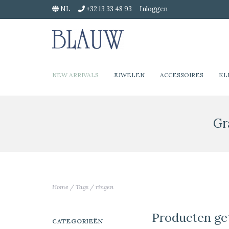
NL
+32 13 33 48 93
Inloggen
NEW ARRIVALS
JUWELEN
ACCESSOIRES
KL
Gr
Home
/
Tags
/
ringen
Producten ge
CATEGORIEËN