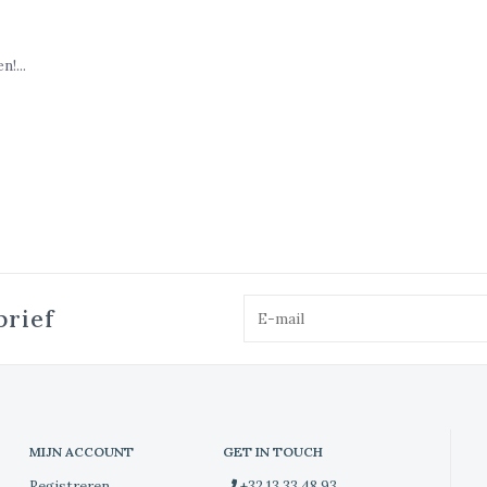
!...
brief
MIJN ACCOUNT
GET IN TOUCH
Registreren
+32 13 33 48 93