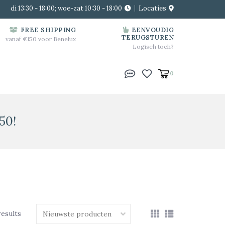
di 13:30 - 18:00; woe-zat 10:30 - 18:00
Locaties
FREE SHIPPING
EENVOUDIG
TERUGSTUREN
vanaf €150 voor Benelux
Logisch toch?
0
50!
results