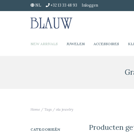
NL
+32 13 33 48 93
Inloggen
NEW ARRIVALS
JUWELEN
ACCESSOIRES
KL
Gr
Home
/
Tags
/
ola jewelry
Producten ge
CATEGORIEËN