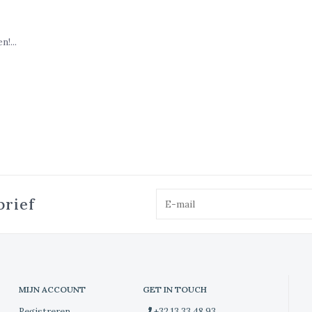
!...
brief
MIJN ACCOUNT
GET IN TOUCH
Registreren
+32 13 33 48 93