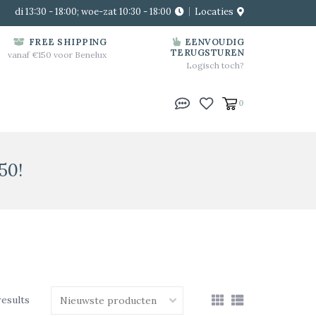
di 13:30 - 18:00; woe-zat 10:30 - 18:00
Locaties
FREE SHIPPING
EENVOUDIG
TERUGSTUREN
vanaf €150 voor Benelux
Logisch toch?
0
50!
results