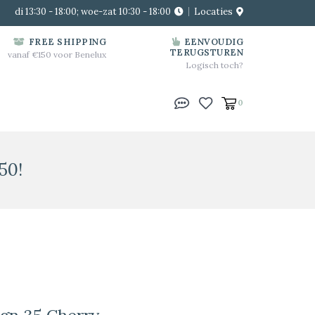
di 13:30 - 18:00; woe-zat 10:30 - 18:00
Locaties
FREE SHIPPING
EENVOUDIG
TERUGSTUREN
vanaf €150 voor Benelux
Logisch toch?
0
50!