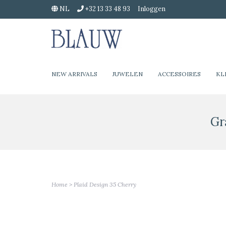
NL
+32 13 33 48 93
Inloggen
NEW ARRIVALS
JUWELEN
ACCESSOIRES
KL
Gr
Home
>
Plaid Design 35 Cherry