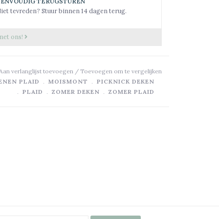
EENVOUDIG TERUGSTUREN
iet tevreden? Stuur binnen 14 dagen terug.
met ons!
Aan verlanglijst toevoegen
/
Toevoegen om te vergelijken
ENEN PLAID
﹒
MOISMONT
﹒
PICKNICK DEKEN
﹒
PLAID
﹒
ZOMER DEKEN
﹒
ZOMER PLAID