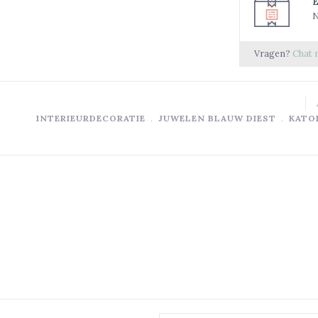
N
Vragen?
Chat 
INTERIEURDECORATIE
﹒
JUWELEN BLAUW DIEST
﹒
KATO