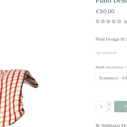
Plaid Des
€80,00
S
Plaid Design 35
Op voorraad
Maak een keuze:
*
+
T
-
VANDAAG VE